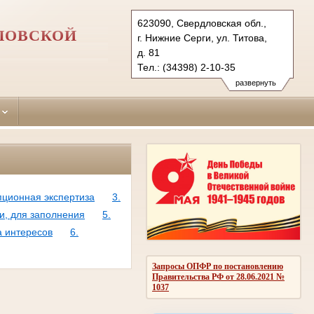
623090, Свердловская обл.,
ЛОВСКОЙ
г. Нижние Серги, ул. Титова,
д. 81
Тел.: (34398) 2-10-35
nizhneserginsky.svd@sudrf.ru
развернуть
пционная экспертиза
3.
и, для заполнения
5.
а интересов
6.
Запросы ОПФР по постановлению
Правительства РФ от 28.06.2021 №
1037