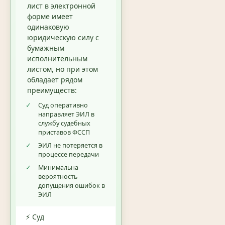
лист в электронной
форме имеет
одинаковую
юридическую силу с
бумажным
исполнительным
листом, но при этом
обладает рядом
преимуществ:
✓
Суд оперативно
направляет ЭИЛ в
службу судебных
приставов ФССП
✓
ЭИЛ не потеряется в
процессе передачи
✓
Минимальна
вероятность
допущения ошибок в
ЭИЛ
⚡ Суд