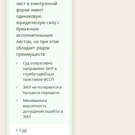
лист в электронной
форме имеет
одинаковую
юридическую силу с
бумажным
исполнительным
листом, но при этом
обладает рядом
преимуществ:
✓
Суд оперативно
направляет ЭИЛ в
службу судебных
приставов ФССП
✓
ЭИЛ не потеряется в
процессе передачи
✓
Минимальна
вероятность
допущения ошибок в
ЭИЛ
⚡ Суд