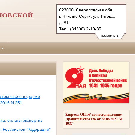
623090, Свердловская обл.,
ЛОВСКОЙ
г. Нижние Серги, ул. Титова,
д. 81
Тел.: (34398) 2-10-35
nizhneserginsky.svd@sudrf.ru
развернуть
в том числе в форме
.2016 N 251
Запросы ОПФР по постановлению
Правительства РФ от 28.06.2021 №
ка, оплаты экспертиз
1037
н Российской Федерации"