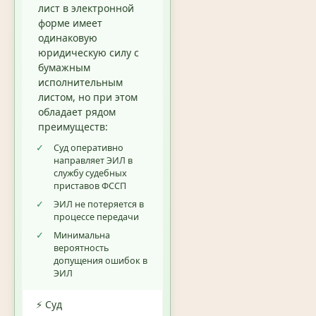
лист в электронной
форме имеет
одинаковую
юридическую силу с
бумажным
исполнительным
листом, но при этом
обладает рядом
преимуществ:
✓
Суд оперативно
направляет ЭИЛ в
службу судебных
приставов ФССП
✓
ЭИЛ не потеряется в
процессе передачи
✓
Минимальна
вероятность
допущения ошибок в
ЭИЛ
⚡ Суд