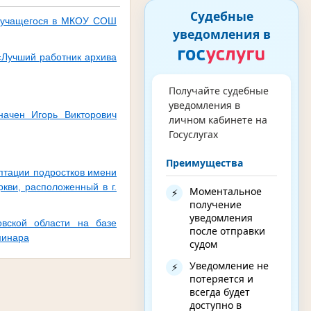
Судебные
, учащегося в МКОУ СОШ
уведомления в
«Лучший работник архива
Получайте судебные
уведомления в
начен Игорь Викторович
личном кабинете на
Госуслугах
Преимущества
птации подростков имени
кви, расположенный в г.
Моментальное
⚡
получение
уведомления
вской области на базе
после отправки
минара
судом
Уведомление не
⚡
потеряется и
всегда будет
доступно в