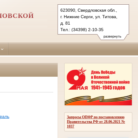
623090, Свердловская обл.,
ЛОВСКОЙ
г. Нижние Серги, ул. Титова,
д. 81
Тел.: (34398) 2-10-35
nizhneserginsky.svd@sudrf.ru
развернуть
раль
Запросы ОПФР по постановлению
Правительства РФ от 28.06.2021 №
1037