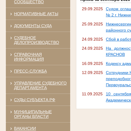
СООБЩЕСТВО
29.09.2025
Судом оглаш
НОРМАТИВНЫЕ АКТЫ
№ 2 г. Нижни
25.09.2025
Нижнесергин
ДОКУМЕНТЫ СУДА
районного с
СУДЕБНОЕ
24.09.2025
Сбой в рабо
ДЕЛОПРОИЗВОДСТВО
24.09.2025
На должнос
СПРАВОЧНАЯ
КРАСНОВ
ИНФОРМАЦИЯ
16.09.2025
Кодексу адм
ПРЕСС-СЛУЖБА
12.09.2025
Сотрудники 
преподобног
УПРАВЛЕНИЕ СУДЕБНОГО
Первоуральс
ДЕПАРТАМЕНТА
11.09.2025
10 сентябр
СУДЫ СУБЪЕКТА РФ
Академическ
МУНИЦИПАЛЬНЫЕ
ОРГАНЫ ВЛАСТИ
ВАКАНСИИ