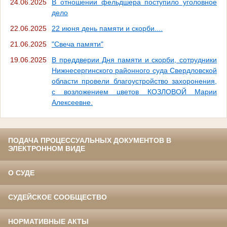
24.06.2025
В отношении фельдшера поступило уголовное
дело
22.06.2025
22 июня день памяти и скорби....
21.06.2025
"Свеча памяти"
19.06.2025
В преддверии Дня памяти и скорби, сотрудники
Нижнесергинского районного суда Свердловской
области провели благоустройство захоронения,
с возложением цветов КОЗЛОВОЙ Марии
Алексеевне.
ПОДАЧА ПРОЦЕССУАЛЬНЫХ ДОКУМЕНТОВ В
ЭЛЕКТРОННОМ ВИДЕ
О СУДЕ
СУДЕЙСКОЕ СООБЩЕСТВО
НОРМАТИВНЫЕ АКТЫ