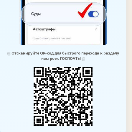
⛆
Отсканируйте QR-код для быстрого перехода к разделу
настроек ГОСПОЧТЫ
⛆