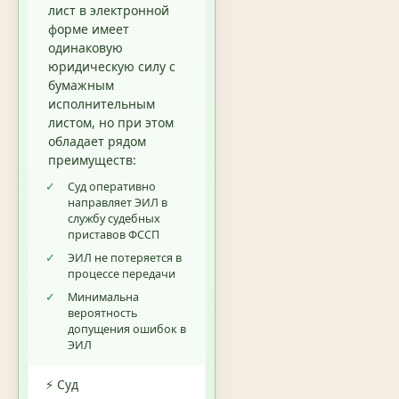
лист в электронной
форме имеет
одинаковую
юридическую силу с
бумажным
исполнительным
листом, но при этом
обладает рядом
преимуществ:
✓
Суд оперативно
направляет ЭИЛ в
службу судебных
приставов ФССП
✓
ЭИЛ не потеряется в
процессе передачи
✓
Минимальна
вероятность
допущения ошибок в
ЭИЛ
⚡ Суд