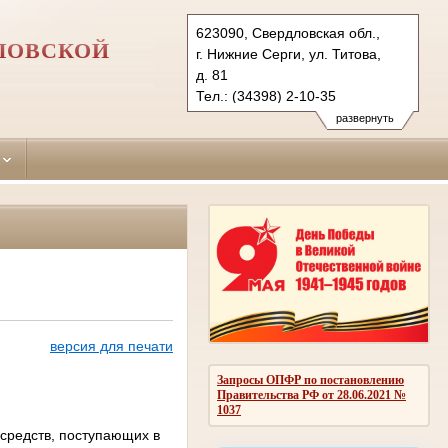
623090, Свердловская обл.,
ЛОВСКОЙ
г. Нижние Серги, ул. Титова,
д. 81
Тел.: (34398) 2-10-35
nizhneserginsky.svd@sudrf.ru
развернуть
версия для печати
Запросы ОПФР по постановлению
Правительства РФ от 28.06.2021 №
1037
средств, поступающих в