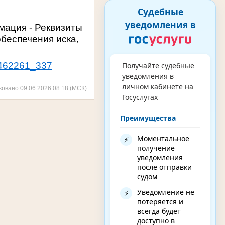
Судебные
уведомления в
мация - Реквизиты
обеспечения иска,
17462261_337
Получайте судебные
уведомления в
личном кабинете на
ковано 09.06.2026 08:18 (МСК)
Госуслугах
Преимущества
Моментальное
⚡
получение
уведомления
после отправки
судом
Уведомление не
⚡
потеряется и
всегда будет
доступно в