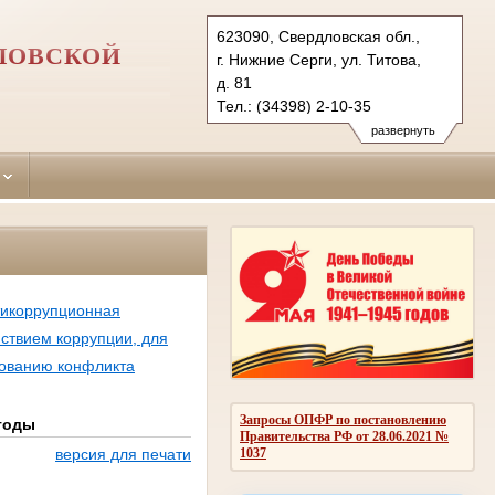
623090, Свердловская обл.,
ЛОВСКОЙ
г. Нижние Серги, ул. Титова,
д. 81
Тел.: (34398) 2-10-35
nizhneserginsky.svd@sudrf.ru
развернуть
тикоррупционная
йствием коррупции, для
рованию конфликта
Запросы ОПФР по постановлению
 годы
Правительства РФ от 28.06.2021 №
1037
версия для печати