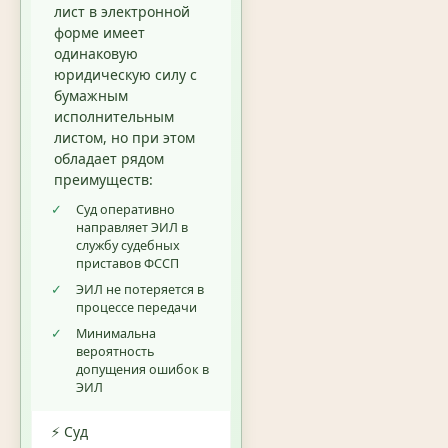
лист в электронной
форме имеет
одинаковую
юридическую силу с
бумажным
исполнительным
листом, но при этом
обладает рядом
преимуществ:
✓
Суд оперативно
направляет ЭИЛ в
службу судебных
приставов ФССП
✓
ЭИЛ не потеряется в
процессе передачи
✓
Минимальна
вероятность
допущения ошибок в
ЭИЛ
⚡ Суд