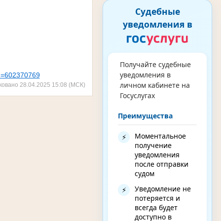
Судебные
уведомления в
Получайте судебные
уведомления в
nd=602370769
личном кабинете на
ковано 28.04.2025 15:08 (МСК)
Госуслугах
Преимущества
Моментальное
⚡
получение
уведомления
после отправки
судом
Уведомление не
⚡
потеряется и
всегда будет
доступно в