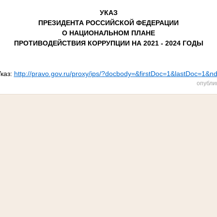
УКАЗ
ПРЕЗИДЕНТА РОССИЙСКОЙ ФЕДЕРАЦИИ
О НАЦИОНАЛЬНОМ ПЛАНЕ
ПРОТИВОДЕЙСТВИЯ КОРРУПЦИИ НА 2021 - 2024 ГОДЫ
каз:
http://pravo.gov.ru/proxy/ips/?docbody=&firstDoc=1&lastDoc=1&
опубли